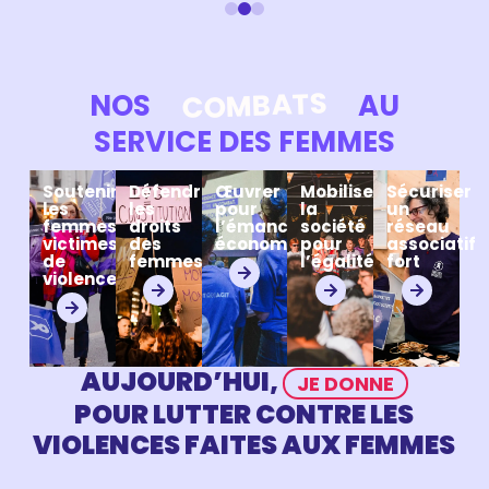
COMBATS
NOS
AU
SERVICE DES FEMMES
Soutenir
Défendre
Œuvrer
Mobiliser
Sécuriser
les
les
pour
la
un
femmes
droits
l’émancipation
société
réseau
victimes
des
économique
pour
associatif
de
femmes
l’égalité
fort
violences
AUJOURD’HUI,
JE DONNE
POUR LUTTER CONTRE LES
VIOLENCES FAITES AUX FEMMES