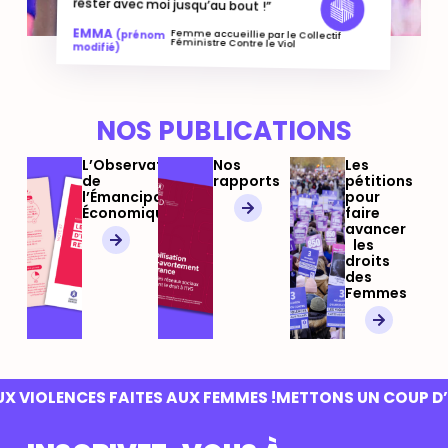
rester avec moi jusqu’au bout !”
EMMA
Femme accueillie par le Collectif
(prénom
Féministre Contre le Viol
modifié)
NOS PUBLICATIONS
L’Observatoire
Nos
Les
de
rapports
pétitions
l’Émancipation
pour
Économique
faire
avancer
les
droits
des
Femmes
IOLENCES FAITES AUX FEMMES !
METTONS UN COUP D’ARR