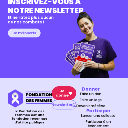
INSCRIVEZ-VOUS À
NOTRE NEWSLETTER
Et ne râtez plus aucun
de nos combats !
Je m’inscris
Donner
Je
Faire un don
donne
Faire un legs
Newsletter
Devenir mécène
Participer
La Fondation des
Femmes est une
Lancer une collecte
fondation reconnue
Participer à un
d’utilité publique
évènement