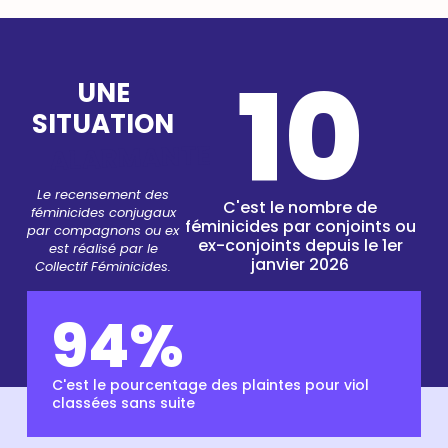
17
UNE
SITUATION
ALARMANTE
Le recensement des
C'est le nombre de
féminicides conjugaux
féminicides par conjoints ou
par compagnons ou ex
ex-conjoints depuis le 1er
est réalisé par le
janvier 2026
Collectif Féminicides.
94
%
C'est le pourcentage des plaintes pour viol
C
classées sans suite
a