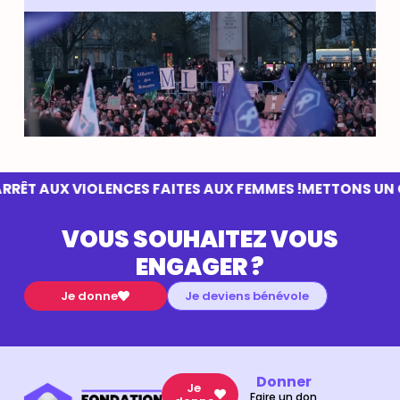
ÊT AUX VIOLENCES FAITES AUX FEMMES !
METTONS UN COU
VOUS SOUHAITEZ VOUS
ENGAGER ?
Je donne
Je deviens bénévole
Donner
Je
Faire un don