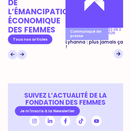
DE
L’ÉMANCIPATION
ÉCONOMIQUE
r
DES FEMMES
23.06.2
22.06.2
Communiqué de
Communiqué de
C
026
026
presse
presse
p
Tous nos articles
Loi intégrale contre les
Lyhanna : plus jamais ça
Lyh
violences sexuelles
!
mob
faites aux femmes et
fai
aux enfants : une
première victoire
d’étape, le combat
continue
SUIVEZ L’ACTUALITÉ DE LA
FONDATION DES FEMMES
Je m'inscris à la Newsletter