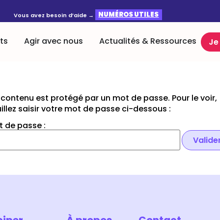
NUMÉROS UTILES
Vous avez besoin d’aide →
ts
Agir avec nous
Actualités & Ressources
Je
contenu est protégé par un mot de passe. Pour le voir,
illez saisir votre mot de passe ci-dessous :
 de passe :
ciper
À propos
Contact