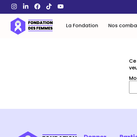
La Fondation
Nos comba
Ce 
veu
Mot
Donner
Parti