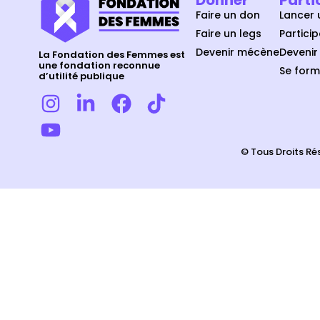
Faire un don
Lancer 
Faire un legs
Partici
Devenir mécène
Devenir
La Fondation des Femmes est
une fondation reconnue
Se form
d’utilité publique
© Tous Droits Ré