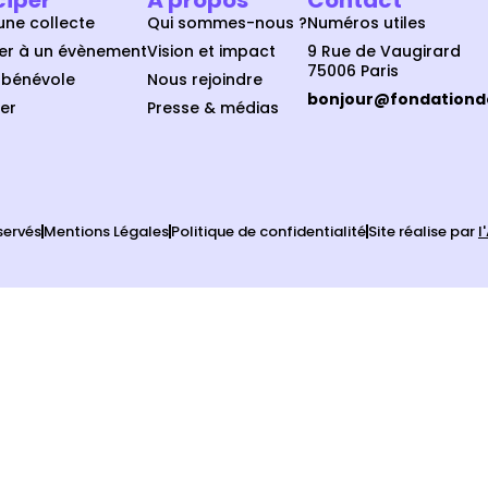
une collecte
Qui sommes-nous ?
Numéros utiles
per à un évènement
Vision et impact
9 Rue de Vaugirard
75006 Paris
 bénévole
Nous rejoindre
bonjour@fondation
er
Presse & médias
servés
Mentions Légales
Politique de confidentialité
Site réalise par
l