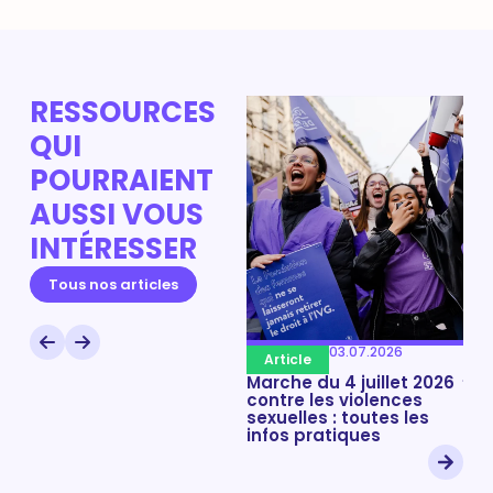
RESSOURCES
QUI
POURRAIENT
AUSSI VOUS
INTÉRESSER
19.06.2026
Article
A
Tous nos articles
Mobilisation en
Mob
hommage à Lyhanna et
ho
toutes les victimes
tou
03.07.2026
partout en France le 22
par
Article
juin 2026
jui
Marche du 4 juillet 2026
contre les violences
sexuelles : toutes les
infos pratiques