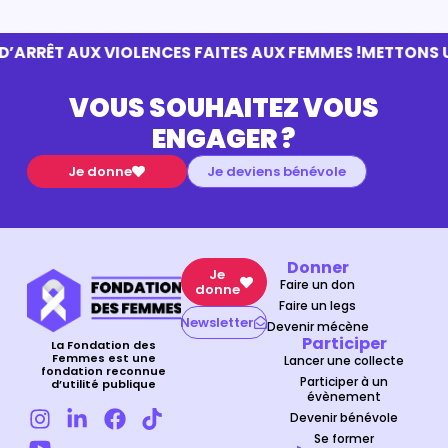
ARRÊT AUX VIOLENCES FAITES AUX FEMMES !
METTONS UN
VOUS SOUHAITEZ VOUS
ENGAGER ?
Je donne
Je deviens bénévole
Donner
Je
Faire un don
donne
Faire un legs
Newsletter
Devenir mécène
Participer
La Fondation des
Femmes est une
Lancer une collecte
fondation reconnue
Participer à un
d’utilité publique
évènement
Devenir bénévole
Se former